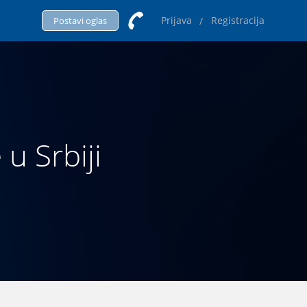
Prijava
Registracija
/
Postavi oglas
 u Srbiji