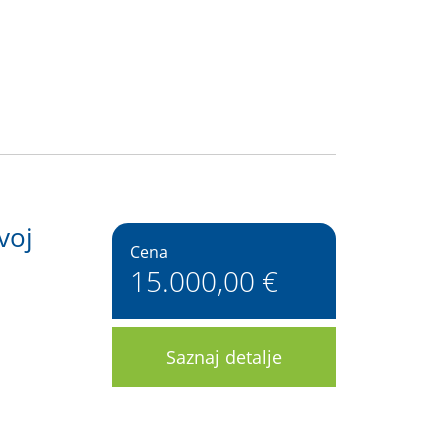
voj
Cena
15.000,00 €
Saznaj detalje