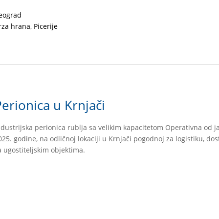
eograd
rza hrana, Picerije
Perionica u Krnjači
ndustrijska perionica rublja sa velikim kapacitetom Operativna od 
025. godine, na odličnoj lokaciji u Krnjači pogodnoj za logistiku, dos
a ugostiteljskim objektima.