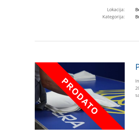
Lokacija:
B
Kategorija:
B
I
2
s