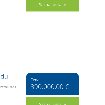
Saznaj detalje
adu
Cena
390.000,00 €
zemljista u
Saznaj detalje