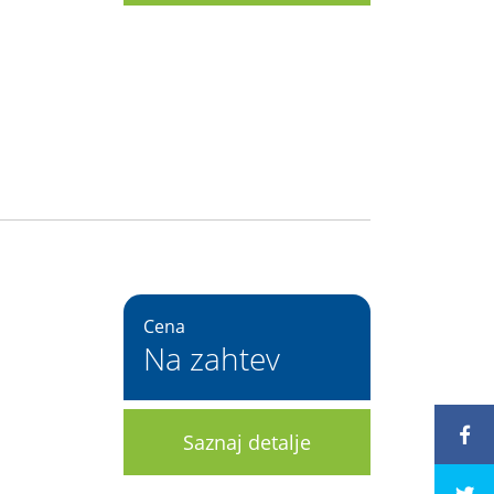
Cena
Na zahtev
Saznaj detalje
243