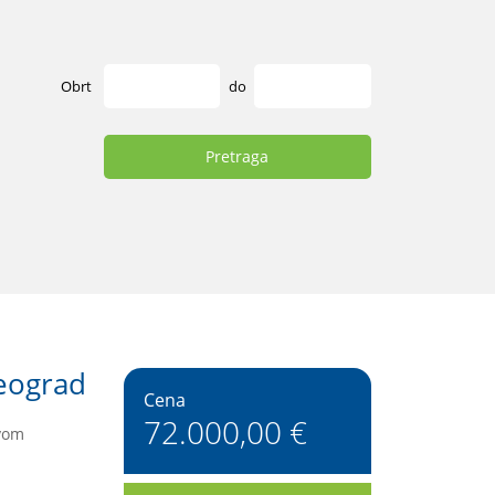
Obrt
do
Pretraga
eograd
Cena
72.000,00 €
ovom