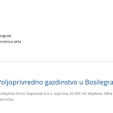
eograd
erionica veša
Poljoprivredno gazdinstvo u Bosilegr
rodajemo firmu Napredak d.o.o. koja ima 20.000 m2 objekata, 58ha 
lasnistvu.