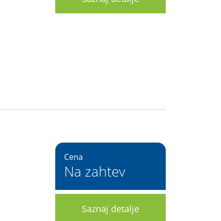
Cena
Na zahtev
Saznaj detalje