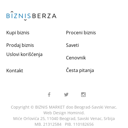
Kupi biznis
Proceni biznis
Prodaj biznis
Saveti
Uslovi korišćenja
Cenovnik
Česta pitanja
Kontakt
Copyright © BIZNIS MARKET doo Beograd-Savski Venac.
Web Design
Hominid
.
Miće Orlovića 25, 11040 Beograd, Savski Venac, Srbija
MB. 21312584 PIB. 110182656