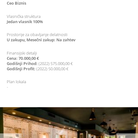
Ceo Biznis
Vlasnička struktura
Jedan vlasnik 100%
Prostorije za obavljanje delatnosti
U zakupu, Mesečni zakup: Na zahtev
Finansijski detalji
Cena: 70.000,00 €
Godišnji Prihod:
(2022) 575.000,00 €
Godišnji Profit:
(2022) 50.000,00 €
Plan lokala
-