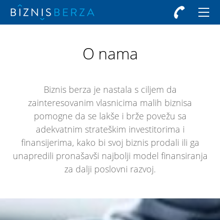
O nama
Biznis berza je nastala s ciljem da
zainteresovanim vlasnicima malih biznisa
pomogne da se lakše i brže povežu sa
adekvatnim strateškim investitorima i
finansijerima, kako bi svoj biznis prodali ili ga
unapredili pronašavši najbolji model finansiranja
za dalji poslovni razvoj.