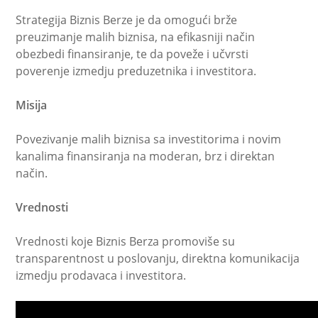
Strategija Biznis Berze je da omogući brže
preuzimanje malih biznisa, na efikasniji način
obezbedi finansiranje, te da poveže i učvrsti
poverenje izmedju preduzetnika i investitora.
Misija
Povezivanje malih biznisa sa investitorima i novim
kanalima finansiranja na moderan, brz i direktan
način.
Vrednosti
Vrednosti koje Biznis Berza promoviše su
transparentnost u poslovanju, direktna komunikacija
izmedju prodavaca i investitora.