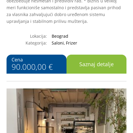
obezbeđuje nesmetan i predvidiv rad. * Biznis u velikoj
meri funkcioniše samostalno i predstavlja pasivan prihod
za vlasnika zahvaljujući dobro uređenom sistemu
upravljanja i stabilnom prilivu mušterija.
Lokacija:
Beograd
Kategorija:
Saloni, Frizer
Cena
Saznaj detalje
90.000,00 €