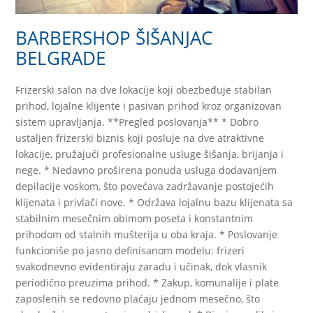
BARBERSHOP ŠIŠANJAC
BELGRADE
Frizerski salon na dve lokacije koji obezbeđuje stabilan
prihod, lojalne klijente i pasivan prihod kroz organizovan
sistem upravljanja. **Pregled poslovanja** * Dobro
ustaljen frizerski biznis koji posluje na dve atraktivne
lokacije, pružajući profesionalne usluge šišanja, brijanja i
nege. * Nedavno proširena ponuda usluga dodavanjem
depilacije voskom, što povećava zadržavanje postojećih
klijenata i privlači nove. * Održava lojalnu bazu klijenata sa
stabilnim mesečnim obimom poseta i konstantnim
prihodom od stalnih mušterija u oba kraja. * Poslovanje
funkcioniše po jasno definisanom modelu: frizeri
svakodnevno evidentiraju zaradu i učinak, dok vlasnik
periodično preuzima prihod. * Zakup, komunalije i plate
zaposlenih se redovno plaćaju jednom mesečno, što