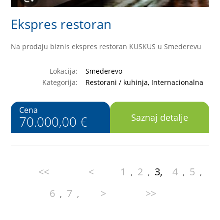
Ekspres restoran
Na prodaju biznis ekspres restoran KUSKUS u Smederevu
Lokacija:
Smederevo
Kategorija:
Restorani / kuhinja, Internacionalna
Cena
Saznaj detalje
70.000,00 €
<<
<
1
2
3,
4
5
,
,
,
,
6
7
>
>>
,
,