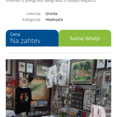
smešten u predgrađu Beograda, u naselju Begalica.
Lokacija:
Grocka
Kategorija:
Hladnjače
Cena
Saznaj detalje
Na zahtev