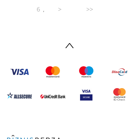
6
>
>>
,