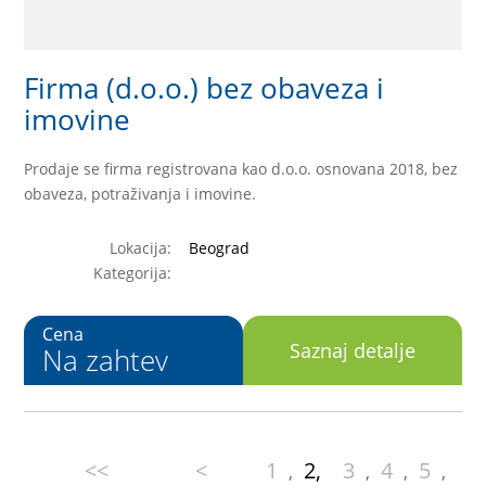
Firma (d.o.o.) bez obaveza i
imovine
Prodaje se firma registrovana kao d.o.o. osnovana 2018, bez
obaveza, potraživanja i imovine.
Lokacija:
Beograd
Kategorija:
Cena
Saznaj detalje
Na zahtev
<<
<
1
2,
3
4
5
,
,
,
,