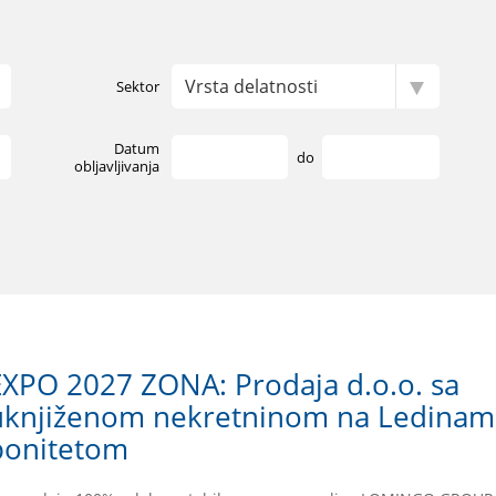
Sektor
Datum
do
obljavljivanja
EXPO 2027 ZONA: Prodaja d.o.o. sa
uknjiženom nekretninom na Ledinama
bonitetom