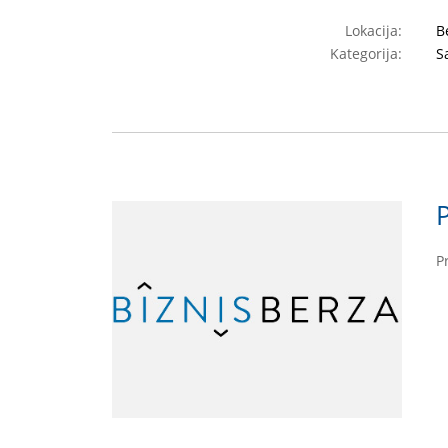
Lokacija:
B
Kategorija:
S
P