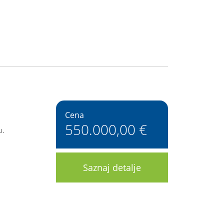
Cena
550.000,00 €
u.
Saznaj detalje