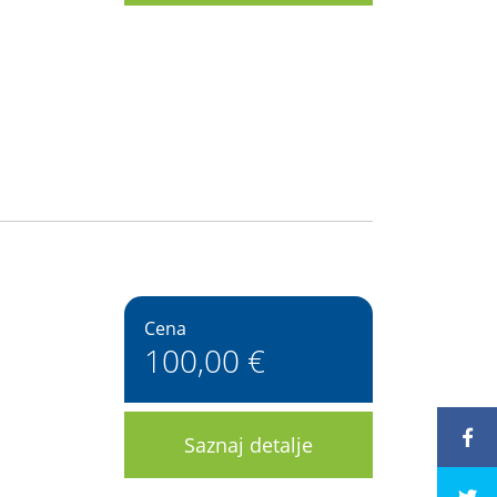
Cena
100,00 €
Saznaj detalje
243