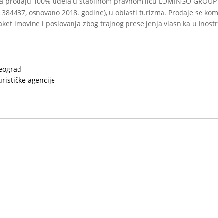
a prodaju 100% udela u stabilnom pravnom licu LOMINGO GROUP
1384437, osnovano 2018. godine), u oblasti turizma. Prodaje se ko
aket imovine i poslovanja zbog trajnog preseljenja vlasnika u inost
eograd
urističke agencije