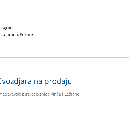
eograd
rza hrana, Pekare
Gvozdjara na prodaju
mederevski put,raskrsnica Vinča i Leštane.