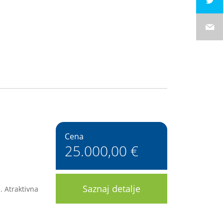
9
Cena
25.000,00 €
Saznaj detalje
. Atraktivna