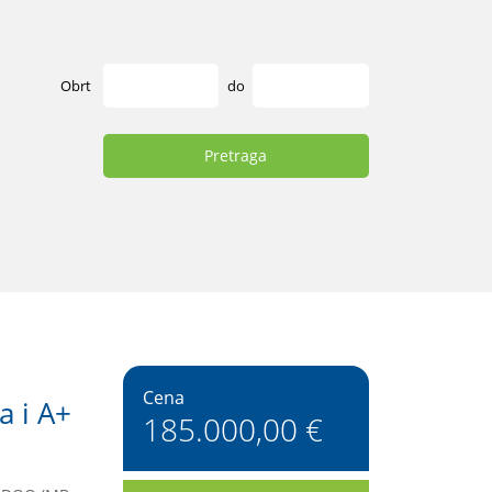
Obrt
do
Pretraga
Cena
 i A+
185.000,00 €