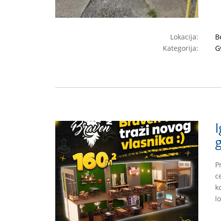
Lokacija:
B
Kategorija:
G
I
P
c
k
l