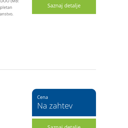
 DOO (MB:
Saznaj detalje
mpletan
ranstvo.
Cena
Na zahtev
Saznaj detalje