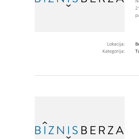
N
2
p
Lokacija:
B
Kategorija:
T