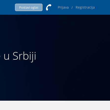
Prijava
Registracija
/
Postavi oglas
 u Srbiji