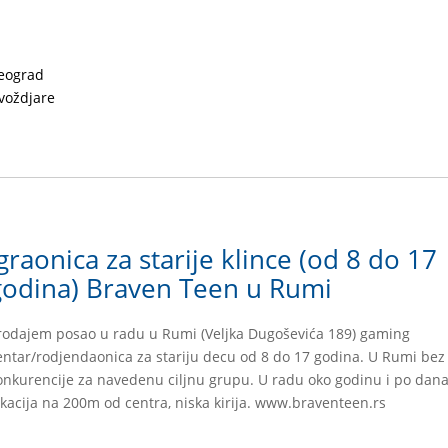
eograd
voždjare
graonica za starije klince (od 8 do 17
godina) Braven Teen u Rumi
rodajem posao u radu u Rumi (Veljka Dugoševića 189) gaming
entar/rodjendaonica za stariju decu od 8 do 17 godina. U Rumi bez
onkurencije za navedenu ciljnu grupu. U radu oko godinu i po dana
okacija na 200m od centra, niska kirija. www.braventeen.rs