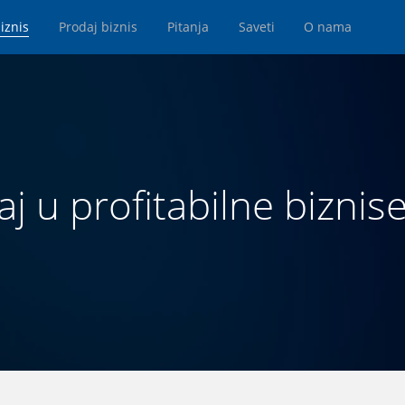
iznis
Prodaj biznis
Pitanja
Saveti
O nama
aj u profitabilne biznise