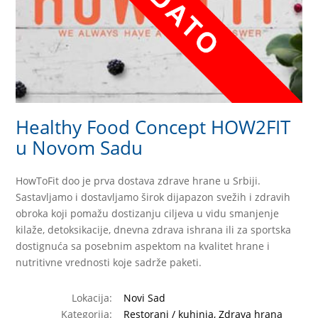
Healthy Food Concept HOW2FIT
u Novom Sadu
HowToFit doo je prva dostava zdrave hrane u Srbiji.
Sastavljamo i dostavljamo širok dijapazon svežih i zdravih
obroka koji pomažu dostizanju ciljeva u vidu smanjenje
kilaže, detoksikacije, dnevna zdrava ishrana ili za sportska
dostignuća sa posebnim aspektom na kvalitet hrane i
nutritivne vrednosti koje sadrže paketi.
Lokacija:
Novi Sad
Kategorija:
Restorani / kuhinja, Zdrava hrana