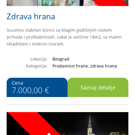
Zdrava hrana
Izuzetno stabilan biznis sa blagim godišnjim rastom
prihoda i profitabilnosti. Lokal je veličine 18m2, sa malim
skladištem i mokrim čvorom.
Lokacija:
Beograd
Kategorija:
Prodavnice hrane, zdrava hrana
Cena
Saznaj detalje
7.000,00 €