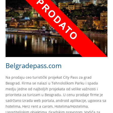
Belgradepass.com
Na prodaju ceo turistički projekat City Pass za grad
Beograd. Firma se nalazi u Tehnološkom Parku i spada
medju jedne od najboljih projekata od velike važnosti i
prioriteta za turizam u Beogradu. U cenu prodaje firme je
sadržano izrada web portala, android aplikacije, ugovora sa
hotelima, Herz rent a carom, Hotelima/Hostelima,
Ugostiteljskim objektima, Gradskim prevozom, Vodiča za