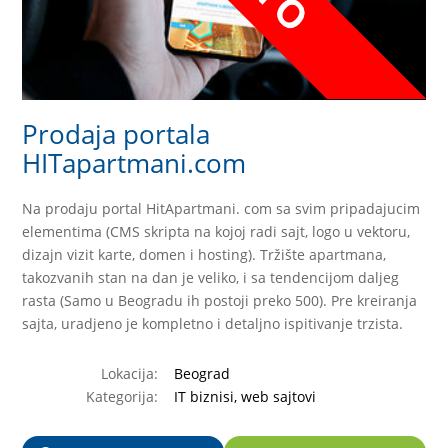
Prodaja portala
HITapartmani.com
Na prodaju portal HitApartmani. com sa svim pripadajucim
elementima (CMS skripta na kojoj radi sajt, logo u vektoru,
dizajn vizit karte, domen i hosting). Tržište apartmana,
takozvanih stan na dan je veliko, i sa tendencijom daljeg
rasta (Samo u Beogradu ih postoji preko 500). Pre kreiranja
sajta, uradjeno je kompletno i detaljno ispitivanje trzista.
Lokacija:
Beograd
Kategorija:
IT biznisi, web sajtovi