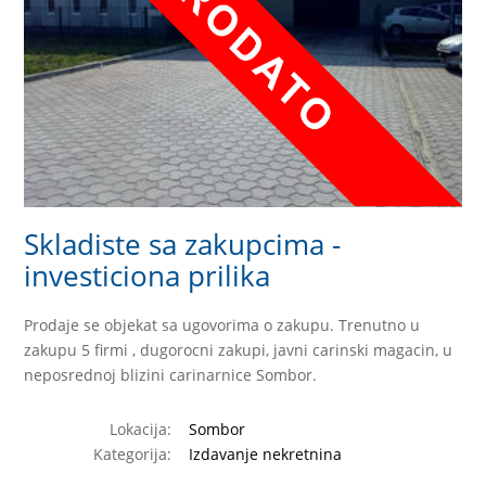
Skladiste sa zakupcima -
investiciona prilika
Prodaje se objekat sa ugovorima o zakupu. Trenutno u
zakupu 5 firmi , dugorocni zakupi, javni carinski magacin, u
neposrednoj blizini carinarnice Sombor.
Lokacija:
Sombor
Kategorija:
Izdavanje nekretnina