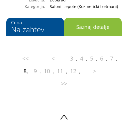
Kategorija:
Saloni, Lepote (Kozmetički tretmani)
Cena
Saznaj detalje
Na zahtev
<<
<
3
4
5
6
7
,
,
,
,
,
8,
9
10
11
12
>
,
,
,
,
>>