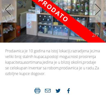
2/7
Prodavnica je 10 godina na istoj lokaciji,razradjena je,ima
veliki broj stalnih kupaca,postoji mogucnost prosirenja
kapaciteta,asortimana.Jedina je u blizoj okolini,prodaje
se celokupan inventar sa robom,prodavnica je u radu.Za
ozbiljne kupce dogovor.