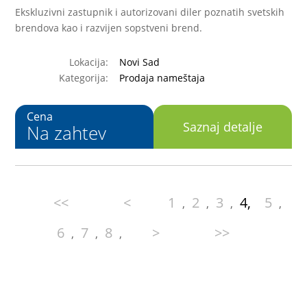
Ekskluzivni zastupnik i autorizovani diler poznatih svetskih
brendova kao i razvijen sopstveni brend.
Lokacija:
Novi Sad
Kategorija:
Prodaja nameštaja
Cena
Saznaj detalje
Na zahtev
<<
<
1
2
3
4,
5
,
,
,
,
6
7
8
>
>>
,
,
,