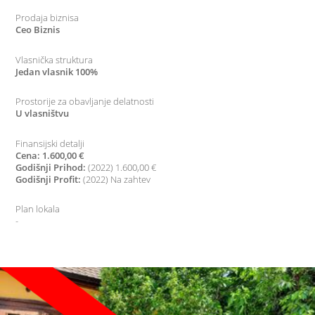
Prodaja biznisa
Ceo Biznis
Vlasnička struktura
Jedan vlasnik 100%
Prostorije za obavljanje delatnosti
U vlasništvu
Finansijski detalji
Cena: 1.600,00 €
Godišnji Prihod:
(2022) 1.600,00 €
Godišnji Profit:
(2022) Na zahtev
Plan lokala
-