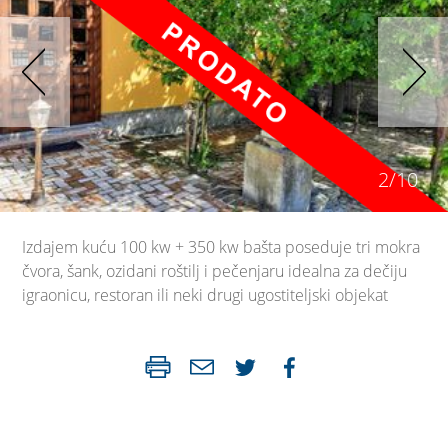
2/10
Izdajem kuću 100 kw + 350 kw bašta poseduje tri mokra
čvora, šank, ozidani roštilj i pečenjaru idealna za dečiju
igraonicu, restoran ili neki drugi ugostiteljski objekat