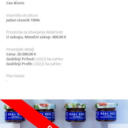
Ceo Biznis
Vlasnička struktura
Jedan vlasnik 100%
Prostorije za obavljanje delatnosti
U zakupu, Mesečni zakup: 400,00 €
Finansijski detalji
Cena: 20.000,00 €
Godišnji Prihod:
(2022) Na zahtev
Godišnji Profit:
(2022) Na zahtev
Plan lokala
-