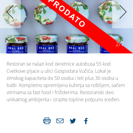
2/7
Restoran se nalazi kod okretnice autobusa 55 kod
Cvetkove pijace u ulici Gospodara Vučića. Lokal je
zimskog kapaciteta do 50 osoba i leti plus 30 osoba u
bašti. Kompletno opremljena kuhinja sa roštiljem, sačem
vitrinama za fast food i frižiderima. Restoranski deo
unikatnog ambijenta i izrazite topline potpuno sređen.