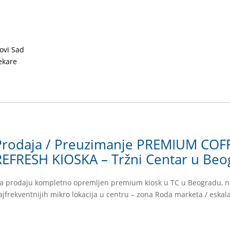
ovi Sad
ekare
Prodaja / Preuzimanje PREMIUM COF
REFRESH KIOSKA – Tržni Centar u Be
a prodaju kompletno opremljen premium kiosk u TC u Beogradu, n
ajfrekventnijih mikro lokacija u centru – zona Roda marketa / eskal