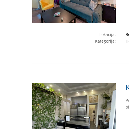
Lokacija:
B
Kategorija:
H
P
p