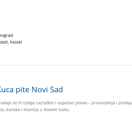
eograd
oteli, hostel
Kuca pite Novi Sad
rodaje se ili izdaje razrađen i uspešan posao – proizvodnja i prod
ita, bureka i mantija u Novom Sadu.