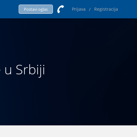
Prijava
Registracija
/
Postavi oglas
 u Srbiji