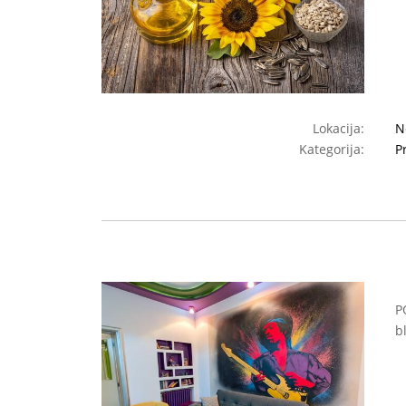
Lokacija:
N
Kategorija:
P
P
b