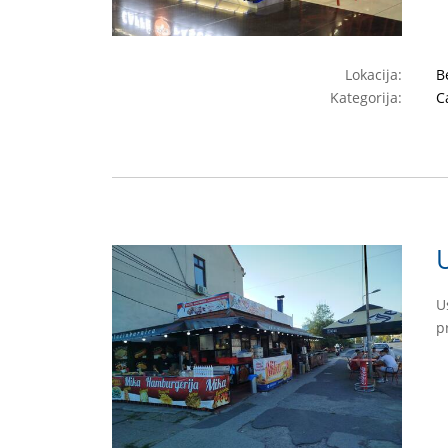
Lokacija:
B
Kategorija:
C
U
p