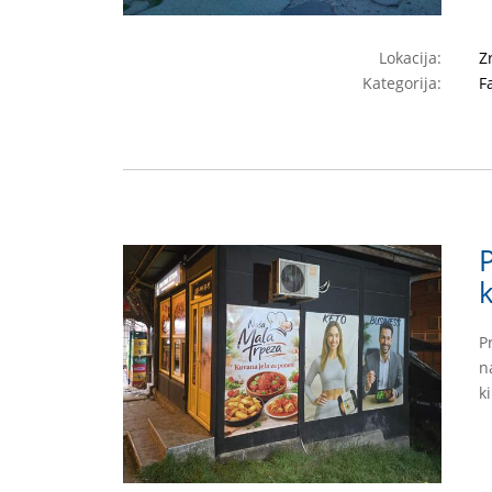
Lokacija:
Z
Kategorija:
F
P
n
k