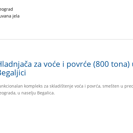
eograd
uvana jela
Hladnjača za voće i povrće (800 tona)
egaljici
unkcionalan kompleks za skladištenje voća i povrća, smešten u pr
eograda, u naselju Begalica.