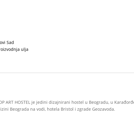
ovi Sad
roizvodnja ulja
OP ART HOSTEL je jedini dizajnirani hostel u Beogradu, u Karađorđev
lizini Beograda na vodi, hotela Bristol i zgrade Geozavoda.