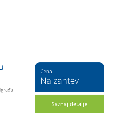
 u
Cena
Na zahtev
edgrađu
Saznaj detalje