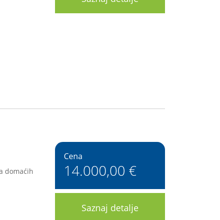
Cena
14.000,00 €
aja domaćih
Saznaj detalje