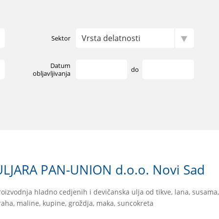
Sektor
Datum
do
obljavljivanja
ULJARA PAN-UNION d.o.o. Novi Sad
roizvodnja hladno cedjenih i devičanska ulja od tikve, lana, susama,
raha, maline, kupine, groždja, maka, suncokreta