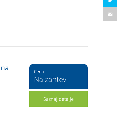
9
ina
Cena
Na zahtev
Saznaj detalje