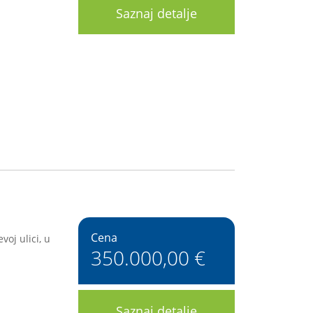
Saznaj detalje
Cena
oj ulici, u
350.000,00 €
Saznaj detalje