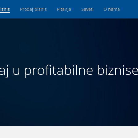
iznis
Prodaj biznis
Pitanja
Saveti
O nama
aj u profitabilne biznise