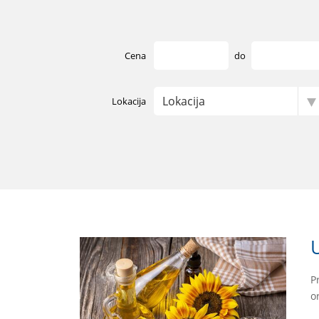
Cena
do
Lokacija
P
o