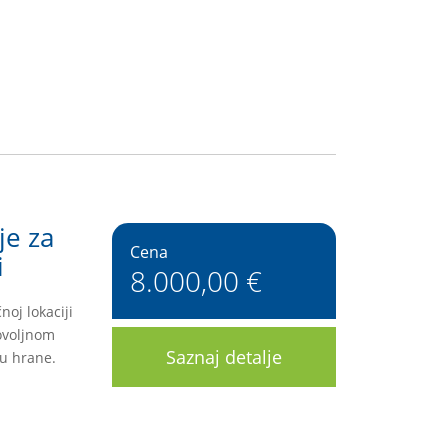
je za
Cena
i
8.000,00 €
noj lokaciji
ovoljnom
Saznaj detalje
vu hrane.