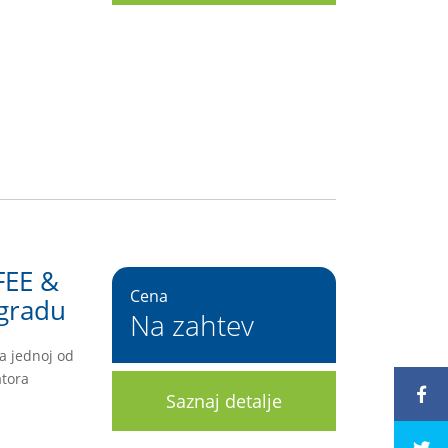
FEE &
Cena
ogradu
Na zahtev
a jednoj od
atora
Saznaj detalje
243