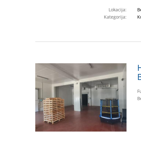
Lokacija:
B
Kategorija:
K
B
F
B