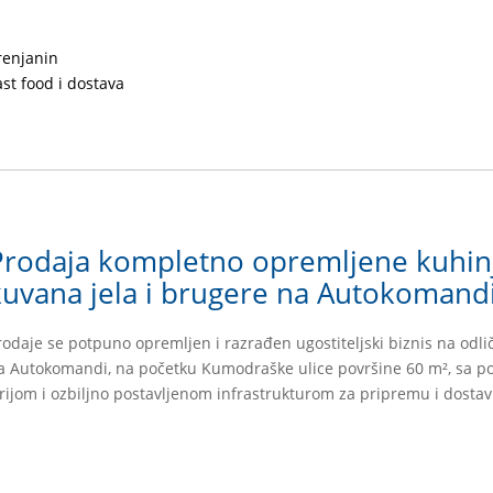
renjanin
ast food i dostava
Prodaja kompletno opremljene kuhin
kuvana jela i brugere na Autokomand
rodaje se potpuno opremljen i razrađen ugostiteljski biznis na odlič
a Autokomandi, na početku Kumodraške ulice površine 60 m², sa p
irijom i ozbiljno postavljenom infrastrukturom za pripremu i dosta