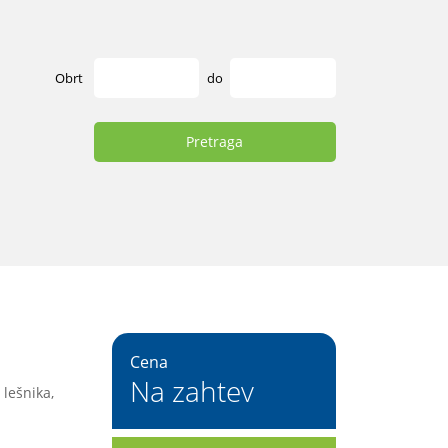
Obrt
do
Pretraga
Cena
Na zahtev
 lešnika,