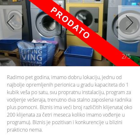
2/5
Radimo pet godina, imamo dobru lokaciju, jednu od
najbolje opremljenih perionica u gradu kapaciteta do 1
kubik veša po satu, svu propratnu instalaciju, program za
vodjenje vešeraja, trenutno dva stalno zaposlena radnika
plus pomocni. Biznis ima veći broj različitih klijenata( oko
200 klijenata za četri meseca koliko imamo vođenje u
programu). Biznis je pozitivan i konkurencije u blizini
prakticno nema.