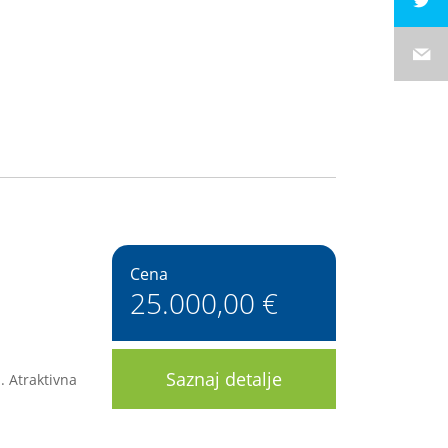
9
Cena
25.000,00 €
Saznaj detalje
. Atraktivna