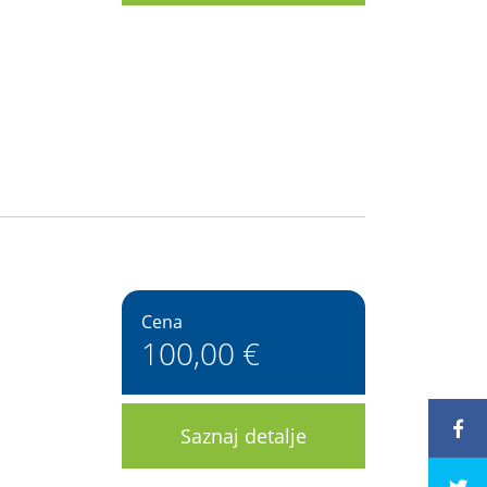
Cena
100,00 €
Saznaj detalje
243