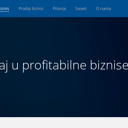
iznis
Prodaj biznis
Pitanja
Saveti
O nama
aj u profitabilne biznise