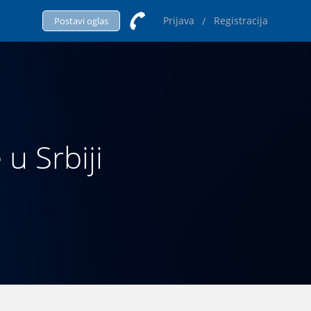
Prijava
Registracija
/
Postavi oglas
 u Srbiji