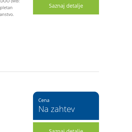
 DOO (MB:
Saznaj detalje
mpletan
ranstvo.
Cena
Na zahtev
Saznaj detalje