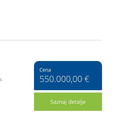
Cena
550.000,00 €
u.
Saznaj detalje