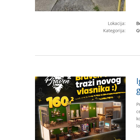
Lokacija:
B
Kategorija:
G
I
P
c
k
l