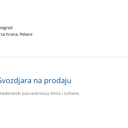
eograd
rza hrana, Pekare
Gvozdjara na prodaju
mederevski put,raskrsnica Vinča i Leštane.