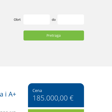
Obrt
do
Pretraga
Cena
 i A+
185.000,00 €