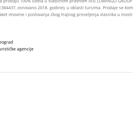
a prodaju 100% udela u stabilnom pravnom licu LOMINGO GROUP
1384437, osnovano 2018. godine), u oblasti turizma. Prodaje se ko
aket imovine i poslovanja zbog trajnog preseljenja vlasnika u inost
eograd
urističke agencije