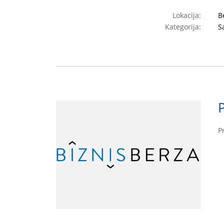
Lokacija:
B
Kategorija:
S
P