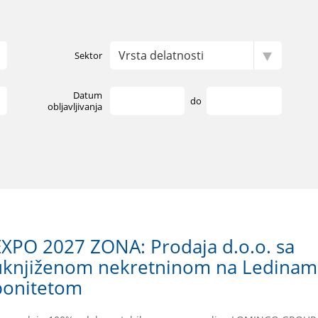
Sektor
Datum
do
obljavljivanja
EXPO 2027 ZONA: Prodaja d.o.o. sa
uknjiženom nekretninom na Ledinama
bonitetom