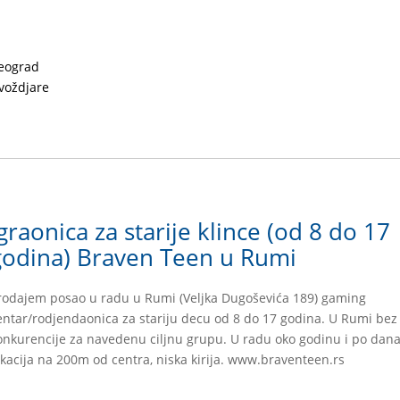
eograd
voždjare
graonica za starije klince (od 8 do 17
godina) Braven Teen u Rumi
rodajem posao u radu u Rumi (Veljka Dugoševića 189) gaming
entar/rodjendaonica za stariju decu od 8 do 17 godina. U Rumi bez
onkurencije za navedenu ciljnu grupu. U radu oko godinu i po dana
okacija na 200m od centra, niska kirija. www.braventeen.rs