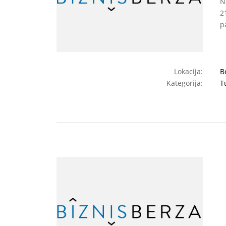
N
2
p
Lokacija:
B
Kategorija:
T